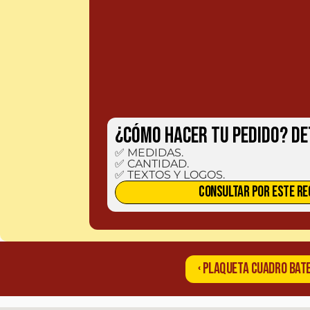
¿CÓMO HACER TU PEDIDO? De
✅ MEDIDAS.

✅ CANTIDAD.

✅ TEXTOS Y LOGOS.
CONSULTAR POR ESTE RE
‹ PLAQUETA CUADRO BAT