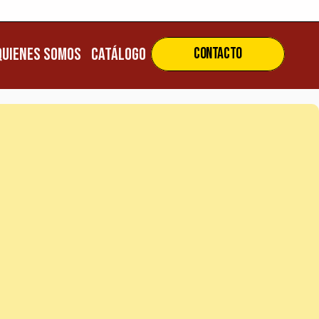
ENVÍOS A TODO EL PAÍS 
ENVÍOS A TODO EL PAÍS
Quienes Somos
CATÁLOGO
Contacto
uienes Somos
CATÁLOGO