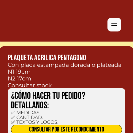
PLAQUETA ACRÍLICA PENTAGONO
Con placa estampada dorada o plateada
N1 19cm 
N2 17cm 
Consultar stock
¿CÓMO HACER TU PEDIDO? 
Detallanos:
✅ MEDIDAS.

✅ CANTIDAD.

✅ TEXTOS Y LOGOS.
CONSULTAR POR ESTE RECONOCIMIENTO