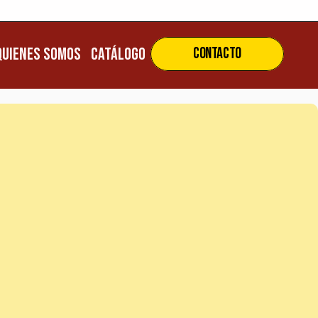
ENVÍOS A TODO EL PAÍS 
ENVÍOS A TODO EL PAÍS
Quienes Somos
CATÁLOGO
Contacto
uienes Somos
CATÁLOGO