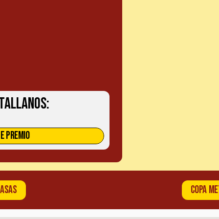
tallanos:
E PREMIO
 ASAS
COPA ME