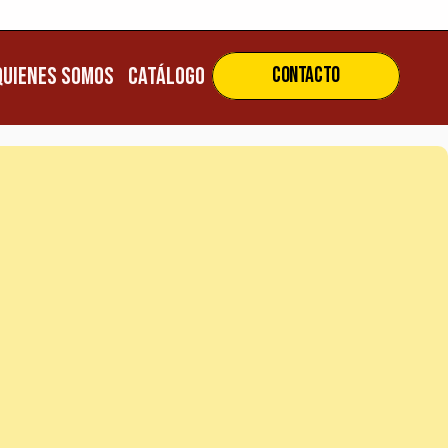
ENVÍOS A TODO EL PAÍS 
ENVÍOS A TODO EL PAÍS
Quienes Somos
CATÁLOGO
Contacto
uienes Somos
CATÁLOGO